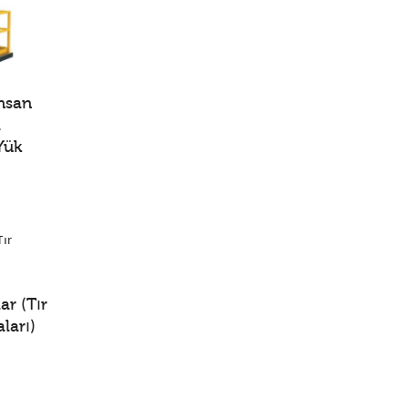
İnsan
a
 Yük
ar (Tır
ları)