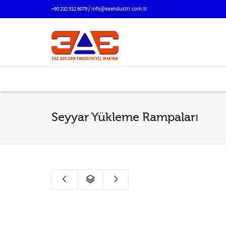
+90 232 512 6079 / info@eaendustri.com.tr
Seyyar Yükleme Rampaları