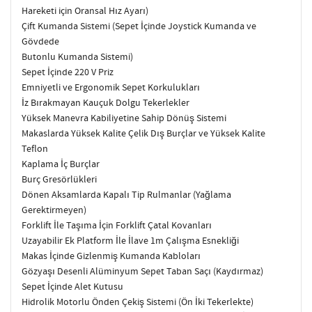
Hareketi için Oransal Hız Ayarı)
Çift Kumanda Sistemi (Sepet İçinde Joystick Kumanda ve
Gövdede
Butonlu Kumanda Sistemi)
Sepet İçinde 220 V Priz
Emniyetli ve Ergonomik Sepet Korkulukları
İz Bırakmayan Kauçuk Dolgu Tekerlekler
Yüksek Manevra Kabiliyetine Sahip Dönüş Sistemi
Makaslarda Yüksek Kalite Çelik Dış Burçlar ve Yüksek Kalite
Teﬂon
Kaplama İç Burçlar
Burç Gresörlükleri
Dönen Aksamlarda Kapalı Tip Rulmanlar (Yağlama
Gerektirmeyen)
Forklift İle Taşıma İçin Forklift Çatal Kovanları
Uzayabilir Ek Platform İle İlave 1m Çalışma Esnekliği
Makas İçinde Gizlenmiş Kumanda Kabloları
Gözyaşı Desenli Alüminyum Sepet Taban Saçı (Kaydırmaz)
Sepet İçinde Alet Kutusu
Hidrolik Motorlu Önden Çekiş Sistemi (Ön İki Tekerlekte)