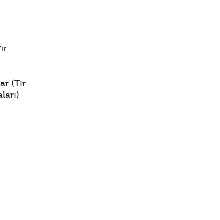
ar (Tır
ları)