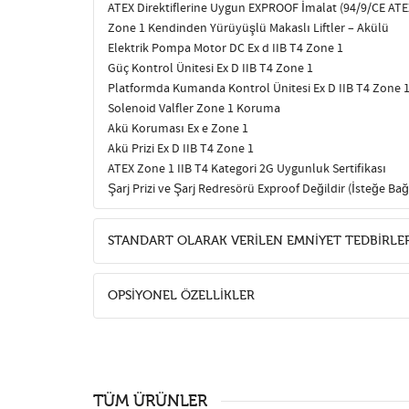
ATEX Direktiﬂerine Uygun EXPROOF İmalat (94/9/CE ATEX
Zone 1 Kendinden Yürüyüşlü Makaslı Liftler – Akülü
Elektrik Pompa Motor DC Ex d IIB T4 Zone 1
Güç Kontrol Ünitesi Ex D IIB T4 Zone 1
Platformda Kumanda Kontrol Ünitesi Ex D IIB T4 Zone 
Solenoid Valﬂer Zone 1 Koruma
Akü Koruması Ex e Zone 1
Akü Prizi Ex D IIB T4 Zone 1
ATEX Zone 1 IIB T4 Kategori 2G Uygunluk Sertiﬁkası
Şarj Prizi ve Şarj Redresörü Exproof Değildir (İsteğe Bağ
STANDART OLARAK VERİLEN EMNİYET TEDBİRLER
OPSİYONEL ÖZELLİKLER
TÜM ÜRÜNLER